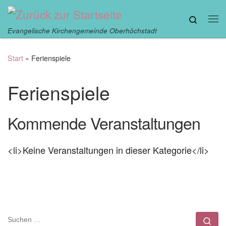
Zum Inhalt springen
Search
Me
Evangelische Kirchengemeinde Oberhöchstadt
Start
»
Ferienspiele
Ferienspiele
Kommende Veranstaltungen
<li>Keine Veranstaltungen in dieser Kategorie</li>
SUCHE
Su