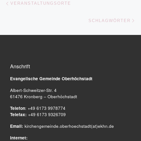
Beitragsnavigation
VERANSTALTUNGSORTE
Nä
SCHLAGWÖRTER
Anschrift
Evangelische Gemeinde
Oberhöchstadt
Albert-Schweitzer-Str. 4
61476 Kronberg – Oberhöchstadt
Telefon
: +49 6173 9978774
Telefax:
+49 6173 9326709
Email:
kirchengemeinde.oberhoechstadt(at)ekhn.de
Internet: