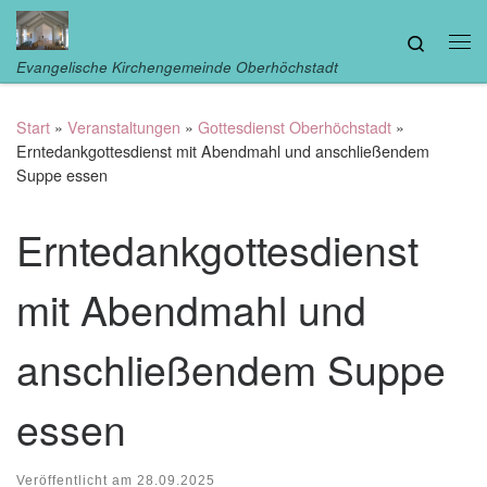
Zum Inhalt springen
Search
Me
Evangelische Kirchengemeinde Oberhöchstadt
Start
»
Veranstaltungen
»
Gottesdienst Oberhöchstadt
»
Erntedankgottesdienst mit Abendmahl und anschließendem
Suppe essen
Erntedankgottesdienst
mit Abendmahl und
anschließendem Suppe
essen
Veröffentlicht am
28.09.2025