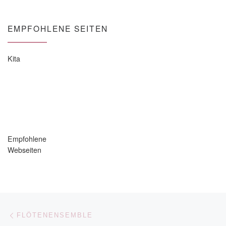
EMPFOHLENE SEITEN
Kita
Empfohlene
Webseiten
Beitragsnavigation
Vorheriger Beitrag
FLÖTENENSEMBLE