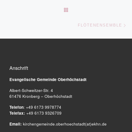
ZURÜCK ZUR BEITRAGSL
Nä
FLÖTENENSEMBLE
Anschrift
Evangelische Gemeinde
Oberhöchstadt
Albert-Schweitzer-Str. 4
61476 Kronberg – Oberhöchstadt
Telefon
: +49 6173 9978774
Telefax:
+49 6173 9326709
Email:
kirchengemeinde.oberhoechstadt(at)ekhn.de