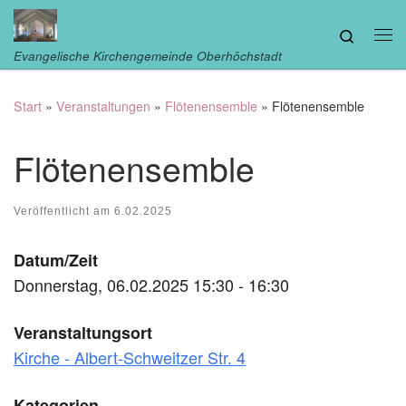
Zum Inhalt springen
Search
Me
Evangelische Kirchengemeinde Oberhöchstadt
Start
»
Veranstaltungen
»
Flötenensemble
»
Flötenensemble
Flötenensemble
Veröffentlicht am
6.02.2025
Datum/Zeit
Donnerstag, 06.02.2025 15:30 - 16:30
Veranstaltungsort
Kirche - Albert-Schweitzer Str. 4
Kategorien