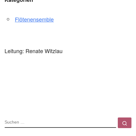
Flötenensemble
Leitung: Renate Witzlau
SUCHE
Su