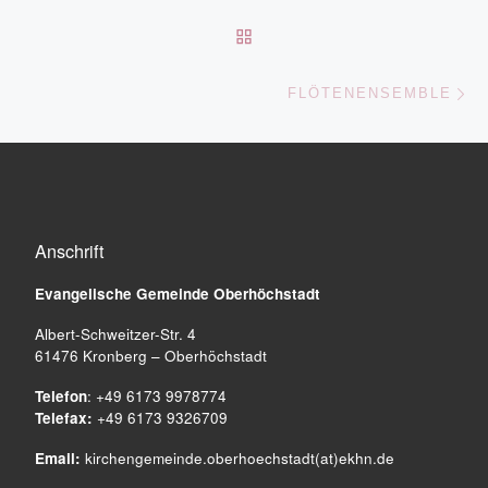
ZURÜCK ZUR BEITRAGSL
Nä
FLÖTENENSEMBLE
Anschrift
Evangelische Gemeinde
Oberhöchstadt
Albert-Schweitzer-Str. 4
61476 Kronberg – Oberhöchstadt
Telefon
: +49 6173 9978774
Telefax:
+49 6173 9326709
Email:
kirchengemeinde.oberhoechstadt(at)ekhn.de