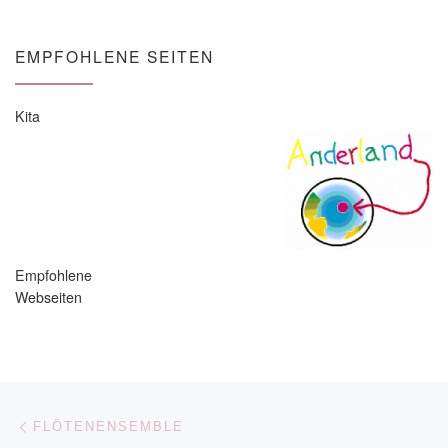
EMPFOHLENE SEITEN
Kita
Empfohlene
Webseiten
Beitragsnavigation
Vorheriger Beitrag
FLÖTENENSEMBLE