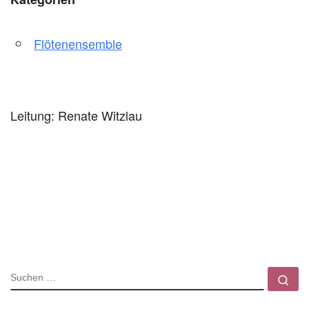
Flötenensemble
Leitung: Renate Witzlau
SUCHE
Su