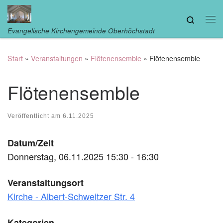
Zum Inhalt springen
Search
Me
Evangelische Kirchengemeinde Oberhöchstadt
Start
»
Veranstaltungen
»
Flötenensemble
»
Flötenensemble
Flötenensemble
Veröffentlicht am
6.11.2025
Datum/Zeit
Donnerstag, 06.11.2025 15:30 - 16:30
Veranstaltungsort
Kirche - Albert-Schweitzer Str. 4
Kategorien