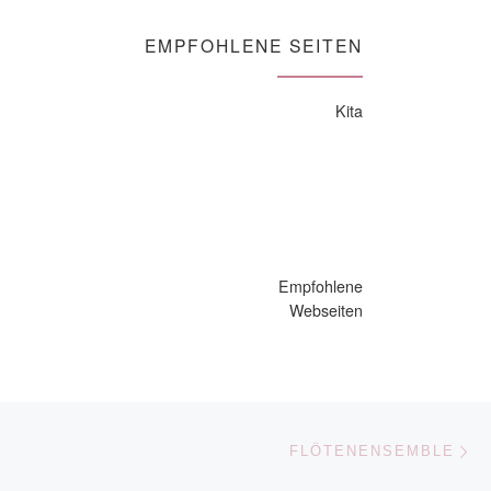
EMPFOHLENE SEITEN
Kita
Empfohlene
Webseiten
Nä
ISTE
FLÖTENENSEMBLE