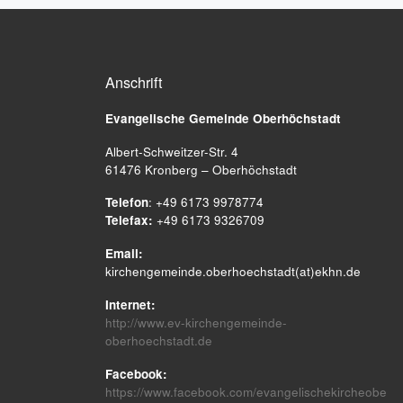
Anschrift
Evangelische Gemeinde
Oberhöchstadt
Albert-Schweitzer-Str. 4
61476 Kronberg – Oberhöchstadt
Telefon
: +49 6173 9978774
Telefax:
+49 6173 9326709
Email:
kirchengemeinde.oberhoechstadt(at)ekhn.de
Internet:
http://www.ev-kirchengemeinde-
oberhoechstadt.de
Facebook:
https://www.facebook.com/evangelischekircheobe