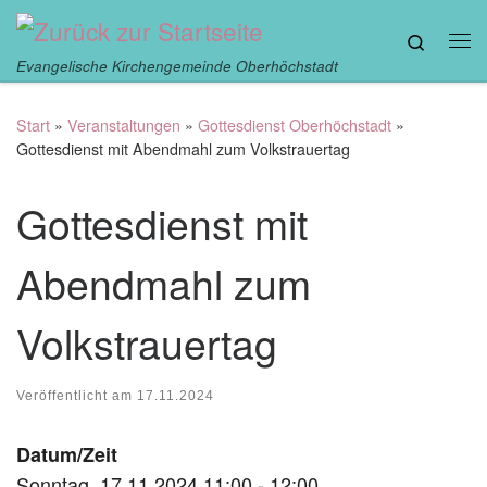
Zum Inhalt springen
Search
Me
Evangelische Kirchengemeinde Oberhöchstadt
Start
»
Veranstaltungen
»
Gottesdienst Oberhöchstadt
»
Gottesdienst mit Abendmahl zum Volkstrauertag
Gottesdienst mit
Abendmahl zum
Volkstrauertag
Veröffentlicht am
17.11.2024
Datum/Zeit
Sonntag, 17.11.2024 11:00 - 12:00