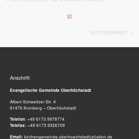
ZURÜCK ZUR BEITRAGSL
Nä
GOTTESDIENST
Anschrift
Evangelische Gemeinde
Oberhöchstadt
Albert-Schweitzer-Str. 4
61476 Kronberg – Oberhöchstadt
Telefon
: +49 6173 9978774
Telefax:
+49 6173 9326709
Email:
kirchengemeinde.oberhoechstadt(at)ekhn.de