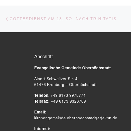
Beitragsnavigation
Vorheriger Beitrag
GOTTESDIENST AM 13. SO. NACH TRINITATIS
Anschrift
Evangelische Gemeinde
Oberhöchstadt
Albert-Schweitzer-Str. 4
61476 Kronberg – Oberhöchstadt
Telefon
: +49 6173 9978774
Telefax:
+49 6173 9326709
Email:
kirchengemeinde.oberhoechstadt(at)ekhn.de
Internet: