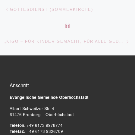
Beitragsnavigation
Vorheriger Beitrag
GOTTESDIENST (SOMMERKIRCHE)
ZURÜCK ZUR BEITRAGSL
Nä
„KIGO – FÜR KINDER GEMACHT, FÜR ALLE GEDACHT “ MIT ANSCHLIESSENDEM KIRCHKAFFEE
Anschrift
Evangelische Gemeinde
Oberhöchstadt
Albert-Schweitzer-Str. 4
61476 Kronberg – Oberhöchstadt
Telefon
: +49 6173 9978774
Telefax:
+49 6173 9326709