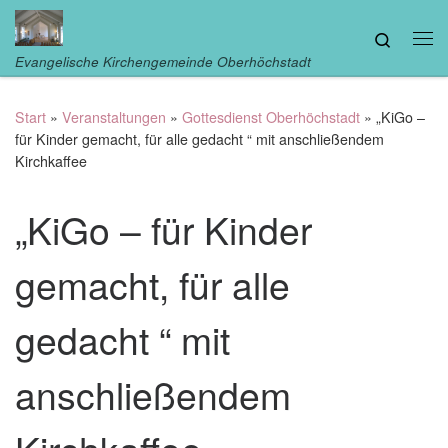
Zum Inhalt springen
Search
Me
Evangelische Kirchengemeinde Oberhöchstadt
Start
»
Veranstaltungen
»
Gottesdienst Oberhöchstadt
»
„KiGo –
für Kinder gemacht, für alle gedacht “ mit anschließendem
Kirchkaffee
„KiGo – für Kinder
gemacht, für alle
gedacht “ mit
anschließendem