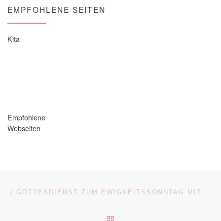
EMPFOHLENE SEITEN
Kita
Empfohlene
Webseiten
Beitragsnavigation
Vorheriger Beitrag
GOTTESDIENST ZUM EWIGKEITSSONNTAG MIT ABENDMAHL
ZURÜCK ZUR BEITRAGSL