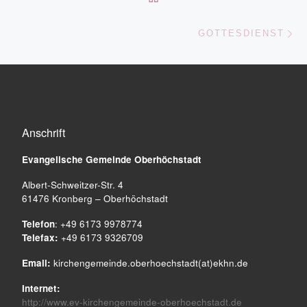
Nä
GOTTESDIENST
Anschrift
Evangelische Gemeinde
Oberhöchstadt
Albert-Schweitzer-Str. 4
61476 Kronberg – Oberhöchstadt
Telefon
: +49 6173 9978774
Telefax:
+49 6173 9326709
Email:
kirchengemeinde.oberhoechstadt(at)ekhn.de
Internet:
http://www.ev-kirchengemeinde-oberhoechstadt.de