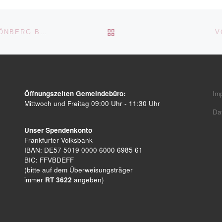
ZURÜCK ZUR BEITRAGSL
GOTTESDIENST „WALD MIT ALLEN SINNEN“ M. SCHÖNBERG BRASS U. EV. KIRCHENGEMEINDE STEINBACH
V
Öffnungszeiten Gemeindebüro:
Im
Mittwoch und Freitag 09:00 Uhr - 11:30 Uhr
Da
Unser Spendenkonto
Frankfurter Volksbank
IBAN: DE57 5019 0000 6000 6985 61
BIC: FFVBDEFF
(bitte auf dem Überweisungsträger
immer
RT 3622
angeben)