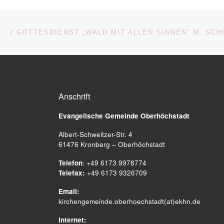
Beitragsnavigation
Vorheriger Beitrag
Anschrift
Evangelische Gemeinde
Oberhöchstadt
Albert-Schweitzer-Str. 4
61476 Kronberg – Oberhöchstadt
Telefon
: +49 6173 9978774
Telefax:
+49 6173 9326709
Email:
kirchengemeinde.oberhoechstadt(at)ekhn.de
Internet: