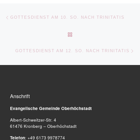
Beitragsnavigation
Vorheriger Beitrag
GOTTESDIENST AM 10. SO. NACH TRINITATIS
ZURÜCK ZUR BEITRAGSL
Nä
GOTTESDIENST AM 12. SO. NACH TRINITATIS
Anschrift
Evangelische Gemeinde
Oberhöchstadt
Albert-Schweitzer-Str. 4
61476 Kronberg – Oberhöchstadt
Telefon
: +49 6173 9978774