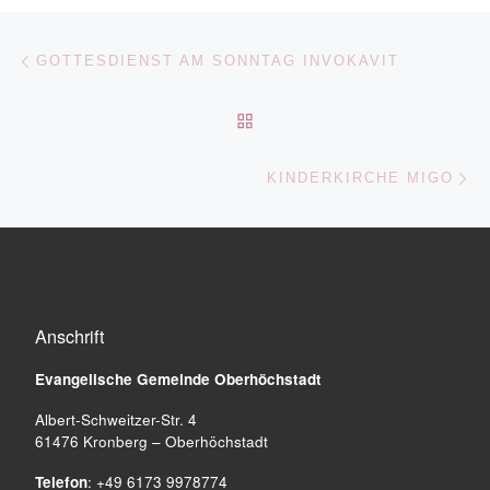
Beitragsnavigation
Vorheriger Beitrag
GOTTESDIENST AM SONNTAG INVOKAVIT
ZURÜCK ZUR BEITRAGSL
Nä
KINDERKIRCHE MIGO
Anschrift
Evangelische Gemeinde
Oberhöchstadt
Albert-Schweitzer-Str. 4
61476 Kronberg – Oberhöchstadt
Telefon
: +49 6173 9978774