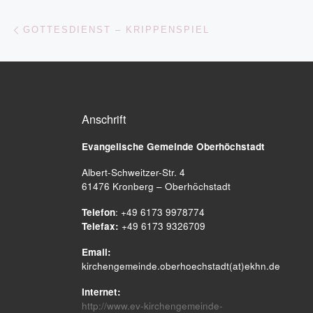
Beitragsnavigation
Vorheriger Beitrag
GOTTESDIENST – KRIPPENSPIEL
Anschrift
Evangelische Gemeinde
Oberhöchstadt
Albert-Schweitzer-Str. 4
61476 Kronberg – Oberhöchstadt
Telefon
: +49 6173 9978774
Telefax:
+49 6173 9326709
Email:
kirchengemeinde.oberhoechstadt(at)ekhn.de
Internet:
http://www.ev-kirchengemeinde-