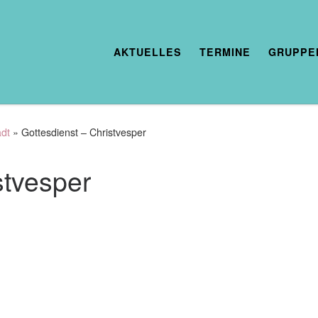
AKTUELLES
TERMINE
GRUPPE
adt
»
Gottesdienst – Christvesper
stvesper