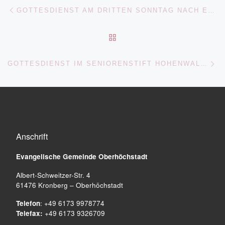
Beitragsnavigation
Vorheriger Beitrag
GOTTESDIENST AM DRITTEN SONNTAG NACH EPIPHANIAS
ZURÜCK ZUR BEITRAGSL
Nä
GOTTESDIENST IM SENIORENSTIFT HOHENWALD – ENTFÄLLT!
Anschrift
Evangelische Gemeinde
Oberhöchstadt
Albert-Schweitzer-Str. 4
61476 Kronberg – Oberhöchstadt
Telefon
: +49 6173 9978774
Telefax:
+49 6173 9326709