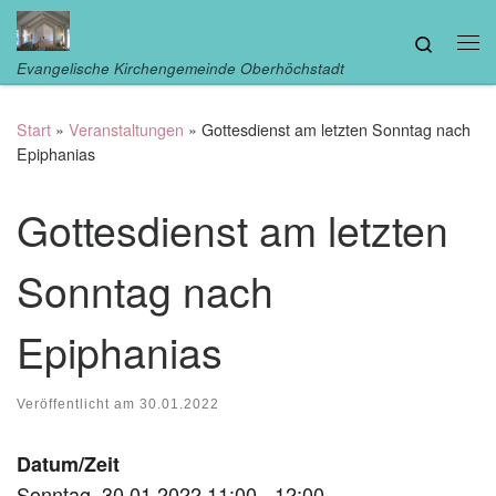
Zum Inhalt springen
Search
Me
Evangelische Kirchengemeinde Oberhöchstadt
Start
»
Veranstaltungen
»
Gottesdienst am letzten Sonntag nach
Epiphanias
Gottesdienst am letzten
Sonntag nach
Epiphanias
Veröffentlicht am
30.01.2022
Datum/Zeit
Sonntag, 30.01.2022 11:00 - 12:00