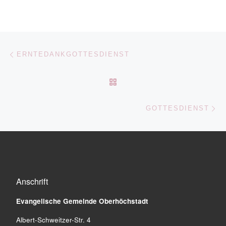
Beitragsnavigation
Vorheriger Beitrag
ERNTEDANKGOTTESDIENST
ZURÜCK ZUR BEITRAGSL
Nä
GOTTESDIENST
Anschrift
Evangelische Gemeinde
Oberhöchstadt
Albert-Schweitzer-Str. 4