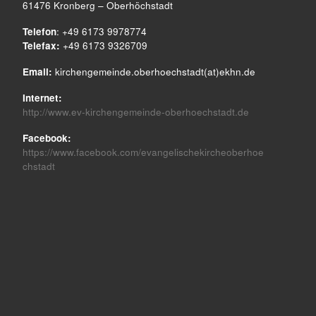
61476 Kronberg – Oberhöchstadt
Telefon
: +49 6173 9978774
Telefax:
+49 6173 9326709
Email:
kirchengemeinde.oberhoechstadt(at)ekhn.de
Internet:
http://www.ev-kirchengemeinde-oberhoechstadt.de
Facebook:
https://www.facebook.com/evangelischekircheoberhoe
chstadt