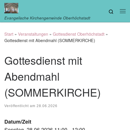
Zum Inhalt springen
Search
Me
Evangelische Kirchengemeinde Oberhöchstadt
Start
»
Veranstaltungen
»
Gottesdienst Oberhöchstadt
»
Gottesdienst mit Abendmahl (SOMMERKIRCHE)
Gottesdienst mit
Abendmahl
(SOMMERKIRCHE)
Veröffentlicht am
28.06.2026
Datum/Zeit
Sonntag, 28.06.2026 11:00 - 12:00