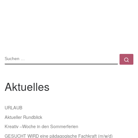
SUCHE
Su
Aktuelles
URLAUB
Aktueller Rundblick
Kreativ –Woche in den Sommerferien
GESUCHT WIRD eine pädagogische Fachkraft (m/w/d)