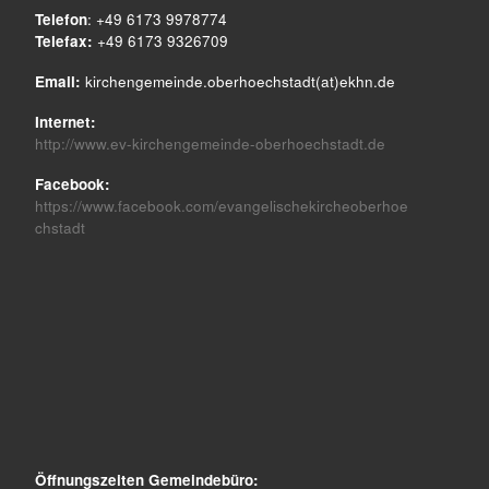
Telefon
: +49 6173 9978774
Telefax:
+49 6173 9326709
Email:
kirchengemeinde.oberhoechstadt(at)ekhn.de
Internet:
http://www.ev-kirchengemeinde-oberhoechstadt.de
Facebook:
https://www.facebook.com/evangelischekircheoberhoe
chstadt
Öffnungszeiten Gemeindebüro: