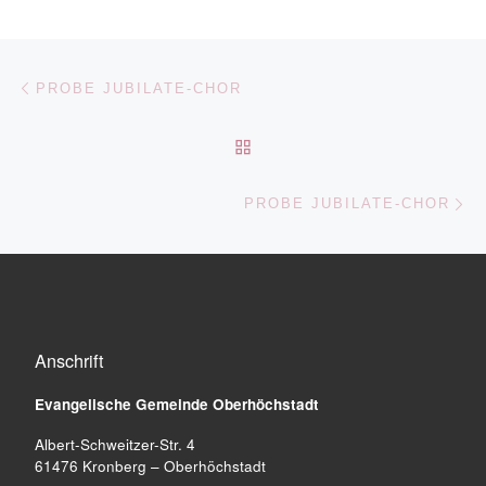
Beitragsnavigation
Vorheriger Beitrag
PROBE JUBILATE-CHOR
ZURÜCK ZUR BEITRAGSL
Nä
PROBE JUBILATE-CHOR
Anschrift
Evangelische Gemeinde
Oberhöchstadt
Albert-Schweitzer-Str. 4
61476 Kronberg – Oberhöchstadt