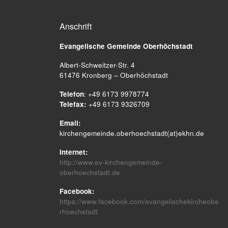
Anschrift
Evangelische Gemeinde
Oberhöchstadt
Albert-Schweitzer-Str. 4
61476 Kronberg – Oberhöchstadt
Telefon
: +49 6173 9978774
Telefax:
+49 6173 9326709
Email:
kirchengemeinde.oberhoechstadt(at)ekhn.de
Internet:
http://www.ev-kirchengemeinde-
oberhoechstadt.de
Facebook:
https://www.facebook.com/evangelischekircheobe
rhoechstadt