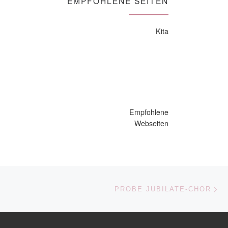
EMPFOHLENE SEITEN
Kita
Empfohlene
Webseiten
Nä
ISTE
PROBE JUBILATE-CHOR