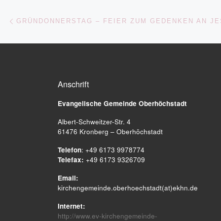
Beitragsnavigation
Vorheriger Beitrag
Anschrift
Evangelische Gemeinde
Oberhöchstadt
Albert-Schweitzer-Str. 4
61476 Kronberg – Oberhöchstadt
Telefon
: +49 6173 9978774
Telefax:
+49 6173 9326709
Email:
kirchengemeinde.oberhoechstadt(at)ekhn.de
Internet:
http://www.ev-kirchengemeinde-