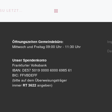
ZURÜCK ZUR BEITRAGSL
GRÜNDONNERSTAG – FEIER ZUM GEDENKEN AN JESU LETZTES ABENDMAHL
Öffnungszeiten Gemeindebüro:
Im
Mittwoch und Freitag 09:00 Uhr - 11:30 Uhr
Da
Unser Spendenkonto
Frankfurter Volksbank
IBAN: DE57 5019 0000 6000 6985 61
BIC: FFVBDEFF
(bitte auf dem Überweisungsträger
immer
RT 3622
angeben)