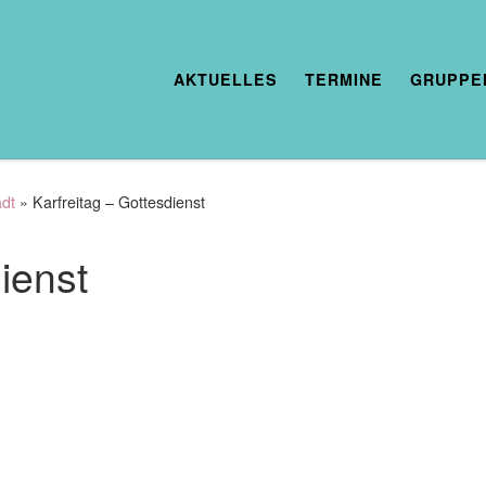
AKTUELLES
TERMINE
GRUPPE
adt
»
Karfreitag – Gottesdienst
ienst