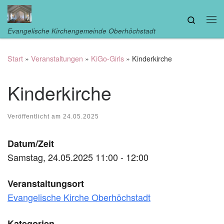
Zum Inhalt springen
Search
Me
Evangelische Kirchengemeinde Oberhöchstadt
Start
»
Veranstaltungen
»
KiGo-Girls
»
Kinderkirche
Kinderkirche
Veröffentlicht am
24.05.2025
Datum/Zeit
Samstag, 24.05.2025 11:00 - 12:00
Veranstaltungsort
Evangelische Kirche Oberhöchstadt
Kategorien