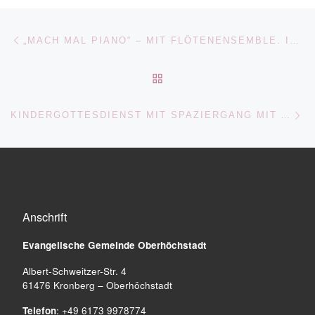
Beitragsnavigation
Vorheriger Beitrag
„MACH MAL PIANO“ – MIT FLÖTENENSEMBLE. IM ANSCHLUSS KIRCHKAFFEE
ZURÜCK ZUR BEITRAGSL
Nä
KINDERGOTTESDIENST MIT SPAZIERGANG MIT ANSCHLIESSENDEM HOT DOG ESSEN
Anschrift
Evangelische Gemeinde
Oberhöchstadt
Albert-Schweitzer-Str. 4
61476 Kronberg – Oberhöchstadt
Telefon
: +49 6173 9978774