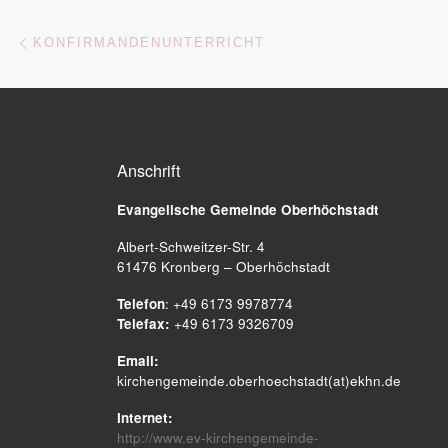
Beitragsnavigation
Vorheriger Beitrag
KONFIRMANDENUNTERRICHT
Anschrift
Evangelische Gemeinde
Oberhöchstadt
Albert-Schweitzer-Str. 4
61476 Kronberg – Oberhöchstadt
Telefon
: +49 6173 9978774
Telefax:
+49 6173 9326709
Email:
kirchengemeinde.oberhoechstadt(at)ekhn.de
Internet:
http://www.ev-kirchengemeinde-