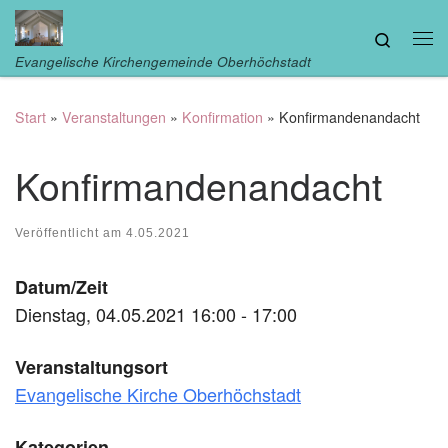
Zum Inhalt springen
Search
Me
Evangelische Kirchengemeinde Oberhöchstadt
Start
»
Veranstaltungen
»
Konfirmation
»
Konfirmandenandacht
Konfirmandenandacht
Veröffentlicht am
4.05.2021
Datum/Zeit
Dienstag, 04.05.2021 16:00 - 17:00
Veranstaltungsort
Evangelische Kirche Oberhöchstadt
Kategorien