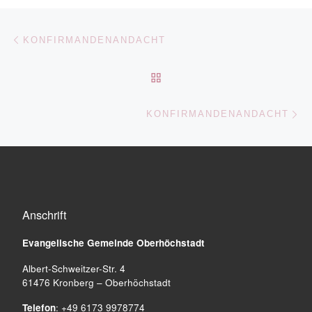
Beitragsnavigation
Vorheriger Beitrag
KONFIRMANDENANDACHT
ZURÜCK ZUR BEITRAGSL
Nä
KONFIRMANDENANDACHT
Anschrift
Evangelische Gemeinde
Oberhöchstadt
Albert-Schweitzer-Str. 4
61476 Kronberg – Oberhöchstadt
Telefon
: +49 6173 9978774