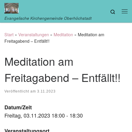
Zum Inhalt springen
Search
Me
Evangelische Kirchengemeinde Oberhöchstadt
Start
»
Veranstaltungen
»
Meditation
»
Meditation am
Freitagabend – Entfällt!!
Meditation am
Freitagabend – Entfällt!!
Veröffentlicht am
3.11.2023
Datum/Zeit
Freitag, 03.11.2023 18:00 - 18:30
Veranstaltungsort