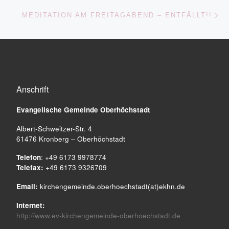
Nä
MEDITATION AM FREITAGABEND – ENTFÄLLT!!
Anschrift
Evangelische Gemeinde
Oberhöchstadt
Albert-Schweitzer-Str. 4
61476 Kronberg – Oberhöchstadt
Telefon
: +49 6173 9978774
Telefax:
+49 6173 9326709
Email:
kirchengemeinde.oberhoechstadt(at)ekhn.de
Internet:
http://www.ev-kirchengemeinde-oberhoechstadt.de