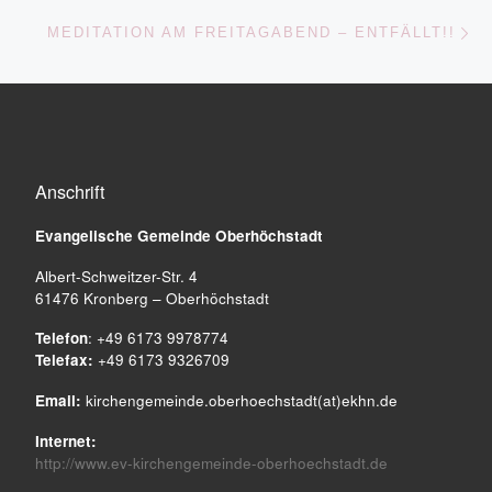
Nä
MEDITATION AM FREITAGABEND – ENTFÄLLT!!
Anschrift
Evangelische Gemeinde
Oberhöchstadt
Albert-Schweitzer-Str. 4
61476 Kronberg – Oberhöchstadt
Telefon
: +49 6173 9978774
Telefax:
+49 6173 9326709
Email:
kirchengemeinde.oberhoechstadt(at)ekhn.de
Internet:
http://www.ev-kirchengemeinde-oberhoechstadt.de