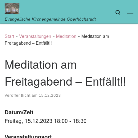
Zum Inhalt springen
Search
Me
Evangelische Kirchengemeinde Oberhöchstadt
Start
»
Veranstaltungen
»
Meditation
»
Meditation am
Freitagabend – Entfällt!!
Meditation am
Freitagabend – Entfällt!!
Veröffentlicht am
15.12.2023
Datum/Zeit
Freitag, 15.12.2023 18:00 - 18:30
Veranstaltungsort