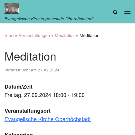
Zum Inhalt springen
Search
Me
Evangelische Kirchengemeinde Oberhöchstadt
Start
»
Veranstaltungen
»
Meditation
»
Meditation
Meditation
Veröffentlicht am
27.09.2024
Datum/Zeit
Freitag, 27.09.2024 18:00 - 19:00
Veranstaltungsort
Evangelische Kirche Oberhöchstadt
Kategorien