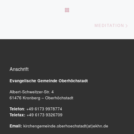
ZURÜCK ZUR BEITRAGSL
Nä
MEDITATION
Anschrift
Evangelische Gemeinde
Oberhöchstadt
Albert-Schweitzer-Str. 4
61476 Kronberg – Oberhöchstadt
Telefon
: +49 6173 9978774
Telefax:
+49 6173 9326709
Email:
kirchengemeinde.oberhoechstadt(at)ekhn.de