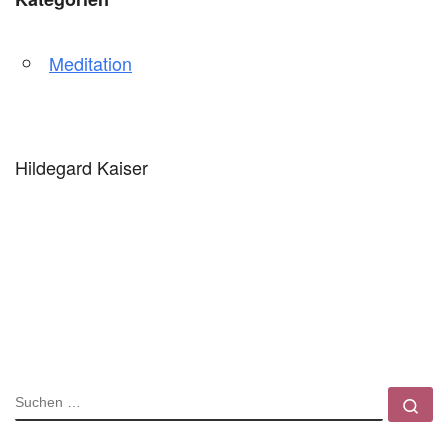
Meditation
Hildegard Kaiser
SUCHE
Su