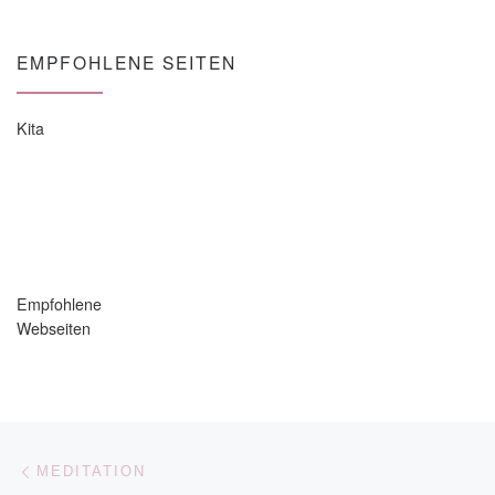
EMPFOHLENE SEITEN
Kita
Empfohlene
Webseiten
Beitragsnavigation
Vorheriger Beitrag
MEDITATION