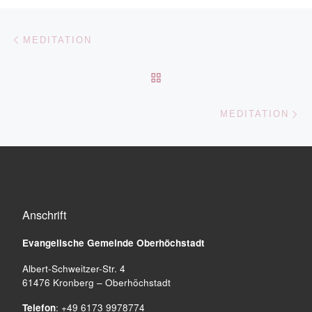
Beitragsnavigation
Vorheriger Beitrag
MEDITATION
ZURÜCK ZUR BEITRAGSL
Nä
MEDITATION
Anschrift
Evangelische Gemeinde
Oberhöchstadt
Albert-Schweitzer-Str. 4
61476 Kronberg – Oberhöchstadt
Telefon
: +49 6173 9978774