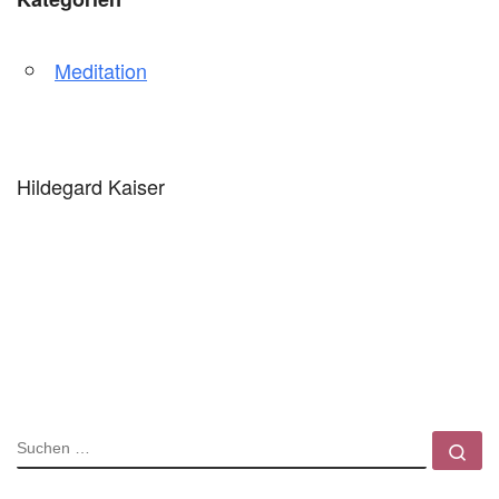
Meditation
Hildegard Kaiser
SUCHE
Su