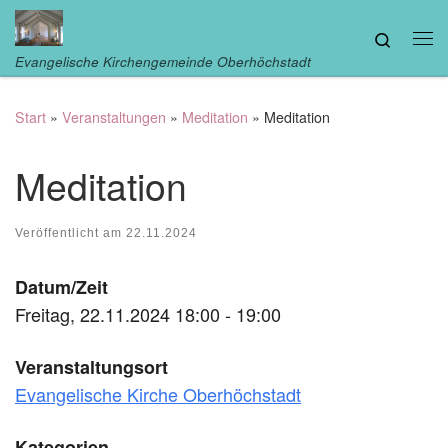
Zum Inhalt springen
Search
Me
Evangelische Kirchengemeinde Oberhöchstadt
Start
»
Veranstaltungen
»
Meditation
»
Meditation
Meditation
Veröffentlicht am
22.11.2024
Datum/Zeit
Freitag, 22.11.2024 18:00 - 19:00
Veranstaltungsort
Evangelische Kirche Oberhöchstadt
Kategorien