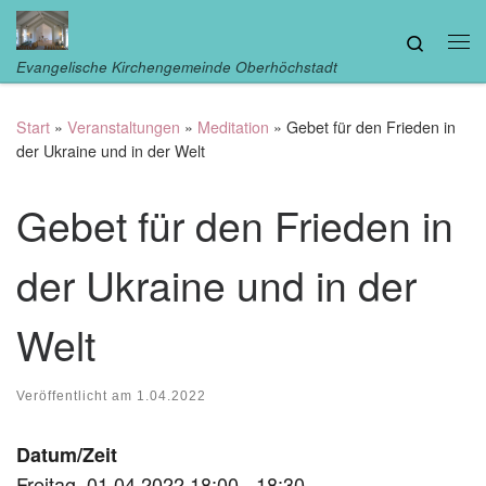
Zum Inhalt springen
Search
Me
Evangelische Kirchengemeinde Oberhöchstadt
Start
»
Veranstaltungen
»
Meditation
»
Gebet für den Frieden in
der Ukraine und in der Welt
Gebet für den Frieden in
der Ukraine und in der
Welt
Veröffentlicht am
1.04.2022
Datum/Zeit
Freitag, 01.04.2022 18:00 - 18:30