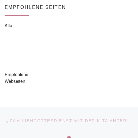
EMPFOHLENE SEITEN
Kita
Empfohlene
Webseiten
Beitragsnavigation
Vorheriger Beitrag
FAMILIENGOTTESDIENST MIT DER KITA ANDERLAND
ZURÜCK ZUR BEITRAGSL