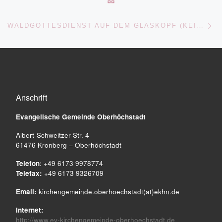
Nä
WALDGOTTESDIENST AUF DEM GLASKOPF (KEIN GOTTESDIENST IN OHÖ!)
Anschrift
Evangelische Gemeinde
Oberhöchstadt
Albert-Schweitzer-Str. 4
61476 Kronberg – Oberhöchstadt
Telefon
: +49 6173 9978774
Telefax:
+49 6173 9326709
Email:
kirchengemeinde.oberhoechstadt(at)ekhn.de
Internet:
http://www.ev-kirchengemeinde-oberhoechstadt.de