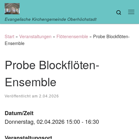
Zum Inhalt springen
Search
Me
Evangelische Kirchengemeinde Oberhöchstadt
Start
»
Veranstaltungen
»
Flötenensemble
»
Probe Blockflöten-
Ensemble
Probe Blockflöten-
Ensemble
Veröffentlicht am
2.04.2026
Datum/Zeit
Donnerstag, 02.04.2026 15:00 - 16:30
Veranstaltungsort