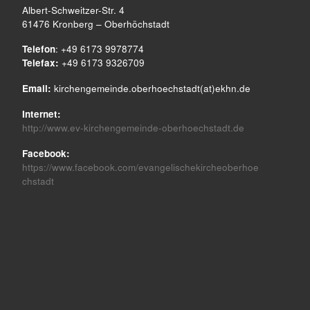
Albert-Schweitzer-Str. 4
61476 Kronberg – Oberhöchstadt
Telefon
: +49 6173 9978774
Telefax:
+49 6173 9326709
Email:
kirchengemeinde.oberhoechstadt(at)ekhn.de
Internet:
http://www.ev-kirchengemeinde-oberhoechstadt.de
Facebook:
https://www.facebook.com/evangelischekircheoberhoe
chstadt