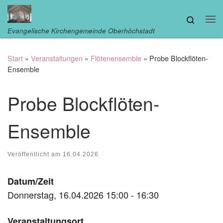
Zum Inhalt springen
Search
Me
Evangelische Kirchengemeinde Oberhöchstadt
Start
»
Veranstaltungen
»
Flötenensemble
»
Probe Blockflöten-
Ensemble
Probe Blockflöten-
Ensemble
Veröffentlicht am
16.04.2026
Datum/Zeit
Donnerstag, 16.04.2026 15:00 - 16:30
Veranstaltungsort