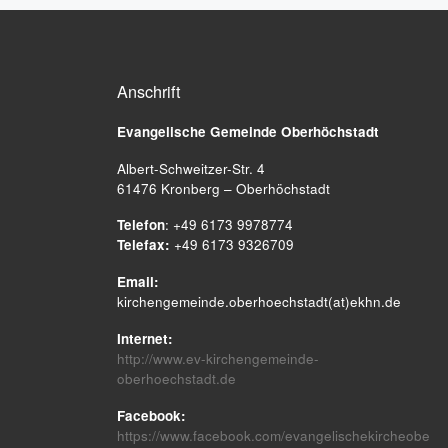
Anschrift
Evangelische Gemeinde
Oberhöchstadt
Albert-Schweitzer-Str. 4
61476 Kronberg – Oberhöchstadt
Telefon
: +49 6173 9978774
Telefax:
+49 6173 9326709
Email:
kirchengemeinde.oberhoechstadt(at)ekhn.de
Internet:
http://www.ev-kirchengemeinde-
oberhoechstadt.de
Facebook:
https://www.facebook.com/evangelischekircheobe