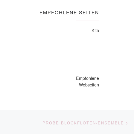
EMPFOHLENE SEITEN
Kita
Empfohlene
Webseiten
Nä
ISTE
PROBE BLOCKFLÖTEN-ENSEMBLE