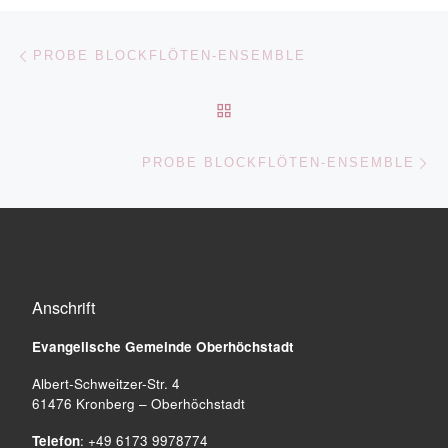
Beitragsnavigation
Vorheriger Beitrag
PROBE BLOCKFLÖTEN-ENSEMBLE
ZURÜCK ZUR BEITRAGSL
Nä
PROBE BLOCKFLÖTEN-ENSEMBLE
Anschrift
Evangelische Gemeinde
Oberhöchstadt
Albert-Schweitzer-Str. 4
61476 Kronberg – Oberhöchstadt
Telefon
: +49 6173 9978774