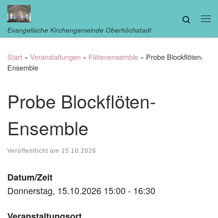
Zum Inhalt springen
Search
Me
Evangelische Kirchengemeinde Oberhöchstadt
Start
»
Veranstaltungen
»
Flötenensemble
»
Probe Blockflöten-
Ensemble
Probe Blockflöten-
Ensemble
Veröffentlicht am
15.10.2026
Datum/Zeit
Donnerstag, 15.10.2026 15:00 - 16:30
Veranstaltungsort