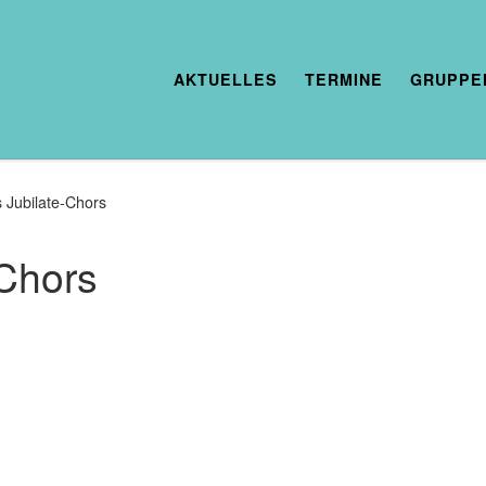
AKTUELLES
TERMINE
GRUPPE
 Jubilate-Chors
-Chors