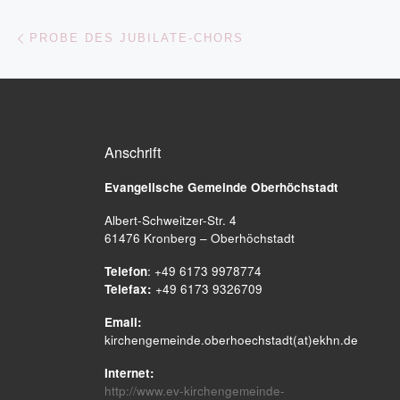
Beitragsnavigation
Vorheriger Beitrag
PROBE DES JUBILATE-CHORS
Anschrift
Evangelische Gemeinde
Oberhöchstadt
Albert-Schweitzer-Str. 4
61476 Kronberg – Oberhöchstadt
Telefon
: +49 6173 9978774
Telefax:
+49 6173 9326709
Email:
kirchengemeinde.oberhoechstadt(at)ekhn.de
Internet:
http://www.ev-kirchengemeinde-