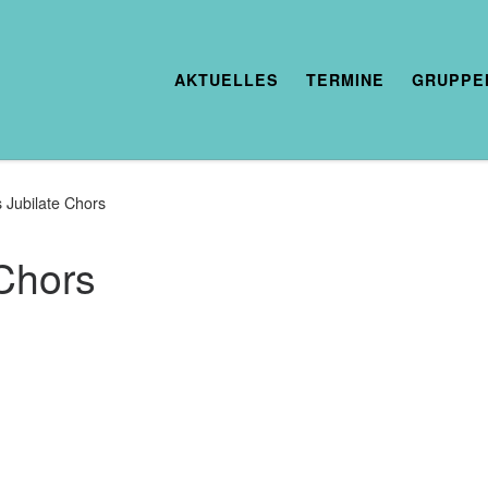
AKTUELLES
TERMINE
GRUPPE
 Jubilate Chors
 Chors