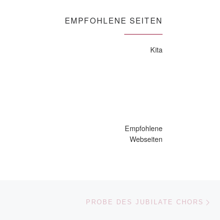
EMPFOHLENE SEITEN
Kita
Empfohlene
Webseiten
Nä
ISTE
PROBE DES JUBILATE CHORS