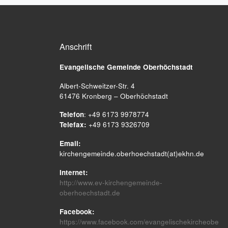
Anschrift
Evangelische Gemeinde
Oberhöchstadt
Albert-Schweitzer-Str. 4
61476 Kronberg – Oberhöchstadt
Telefon
: +49 6173 9978774
Telefax:
+49 6173 9326709
Email:
kirchengemeinde.oberhoechstadt(at)ekhn.de
Internet:
http://www.ev-kirchengemeinde-
oberhoechstadt.de
Facebook:
https://www.facebook.com/evangelischekircheobe