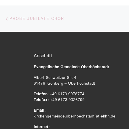
Beitragsnavigation
Vorheriger Beitrag
PROBE JUBILATE CHOR
Anschrift
Evangelische Gemeinde
Oberhöchstadt
Albert-Schweitzer-Str. 4
61476 Kronberg – Oberhöchstadt
Telefon
: +49 6173 9978774
Telefax:
+49 6173 9326709
Email:
kirchengemeinde.oberhoechstadt(at)ekhn.de
Internet: