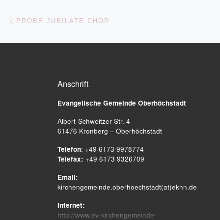
Beitragsnavigation
Vorheriger Beitrag
PROBE JUBILATE CHOR
Anschrift
Evangelische Gemeinde
Oberhöchstadt
Albert-Schweitzer-Str. 4
61476 Kronberg – Oberhöchstadt
Telefon
: +49 6173 9978774
Telefax:
+49 6173 9326709
Email:
kirchengemeinde.oberhoechstadt(at)ekhn.de
Internet:
http://www.ev-kirchengemeinde-