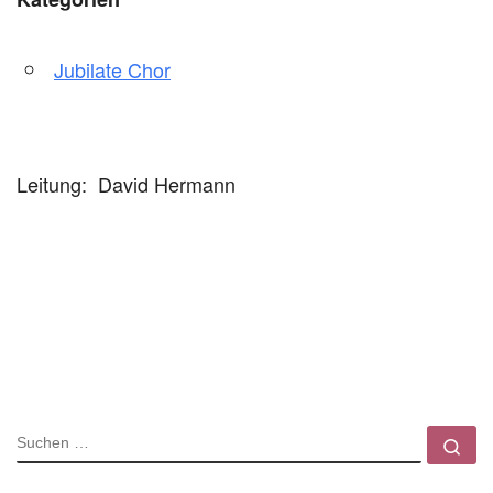
Jubilate Chor
Leitung: David Hermann
SUCHE
Su