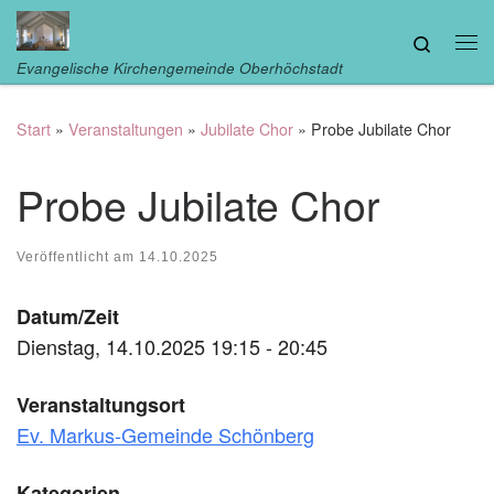
Zum Inhalt springen
Search
Me
Evangelische Kirchengemeinde Oberhöchstadt
Start
»
Veranstaltungen
»
Jubilate Chor
»
Probe Jubilate Chor
Probe Jubilate Chor
Veröffentlicht am
14.10.2025
Datum/Zeit
Dienstag, 14.10.2025 19:15 - 20:45
Veranstaltungsort
Ev. Markus-Gemeinde Schönberg
Kategorien