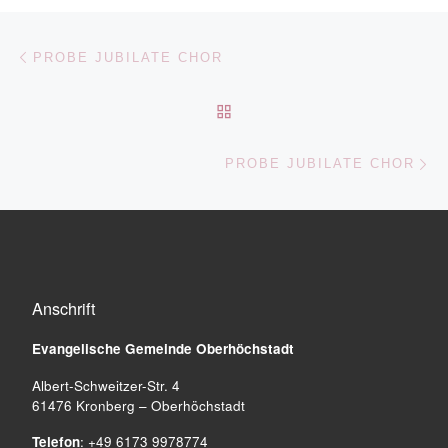
Beitragsnavigation
Vorheriger Beitrag
PROBE JUBILATE CHOR
ZURÜCK ZUR BEITRAGSL
Nä
PROBE JUBILATE CHOR
Anschrift
Evangelische Gemeinde
Oberhöchstadt
Albert-Schweitzer-Str. 4
61476 Kronberg – Oberhöchstadt
Telefon
: +49 6173 9978774