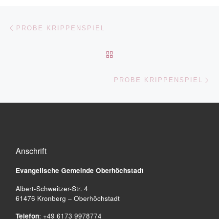
Beitragsnavigation
Vorheriger Beitrag
PROBE KRIPPENSPIEL
ZURÜCK ZUR BEITRAGSL
Nä
PROBE KRIPPENSPIEL
Anschrift
Evangelische Gemeinde
Oberhöchstadt
Albert-Schweitzer-Str. 4
61476 Kronberg – Oberhöchstadt
Telefon
: +49 6173 9978774