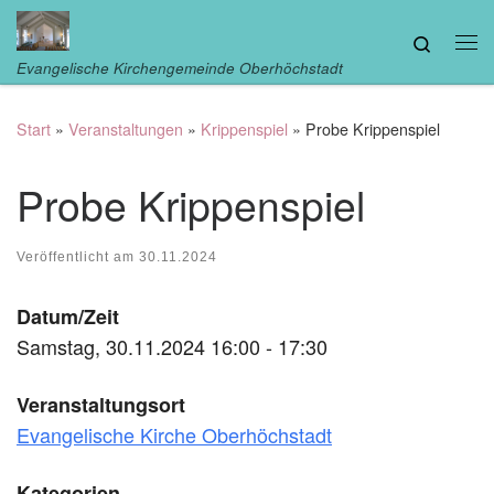
Zum Inhalt springen
Search
Me
Evangelische Kirchengemeinde Oberhöchstadt
Start
»
Veranstaltungen
»
Krippenspiel
»
Probe Krippenspiel
Probe Krippenspiel
Veröffentlicht am
30.11.2024
Datum/Zeit
Samstag, 30.11.2024 16:00 - 17:30
Veranstaltungsort
Evangelische Kirche Oberhöchstadt
Kategorien