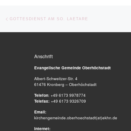
Beitragsnavigation
Vorheriger Beitrag
GOTTESDIENST AM SO. LAETARE
Anschrift
Evangelische Gemeinde
Oberhöchstadt
Albert-Schweitzer-Str. 4
61476 Kronberg – Oberhöchstadt
Telefon
: +49 6173 9978774
Telefax:
+49 6173 9326709
Email:
kirchengemeinde.oberhoechstadt(at)ekhn.de
Internet: