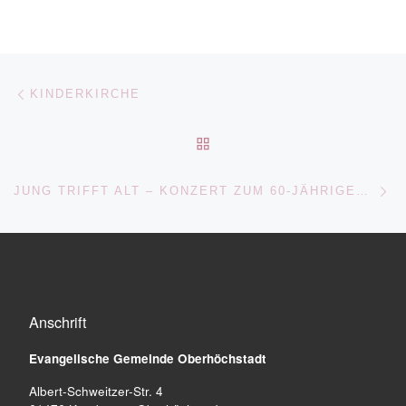
Beitragsnavigation
Vorheriger Beitrag
KINDERKIRCHE
ZURÜCK ZUR BEITRAGSL
Nä
JUNG TRIFFT ALT – KONZERT ZUM 60-JÄHRIGEN ORGEL-JUBILÄUM
Anschrift
Evangelische Gemeinde
Oberhöchstadt
Albert-Schweitzer-Str. 4