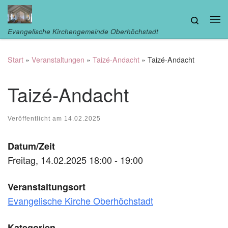
Zum Inhalt springen
Search
Me
Evangelische Kirchengemeinde Oberhöchstadt
Start
»
Veranstaltungen
»
Taizé-Andacht
»
Taizé-Andacht
Taizé-Andacht
Veröffentlicht am
14.02.2025
Datum/Zeit
Freitag, 14.02.2025 18:00 - 19:00
Veranstaltungsort
Evangelische Kirche Oberhöchstadt
Kategorien