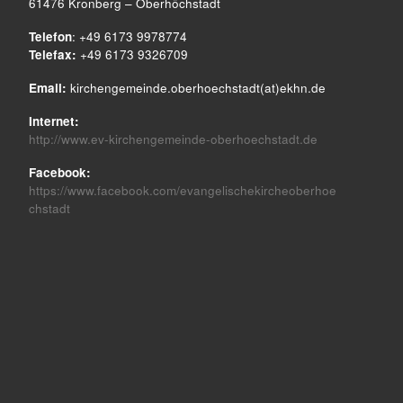
61476 Kronberg – Oberhöchstadt
Telefon
: +49 6173 9978774
Telefax:
+49 6173 9326709
Email:
kirchengemeinde.oberhoechstadt(at)ekhn.de
Internet:
http://www.ev-kirchengemeinde-oberhoechstadt.de
Facebook:
https://www.facebook.com/evangelischekircheoberhoe
chstadt