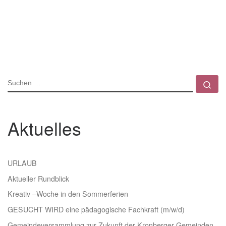
SUCHE
Su
Aktuelles
URLAUB
Aktueller Rundblick
Kreativ –Woche in den Sommerferien
GESUCHT WIRD eine pädagogische Fachkraft (m/w/d)
Gemeindeversammlung zur Zukunft der Kronberger Gemeinden