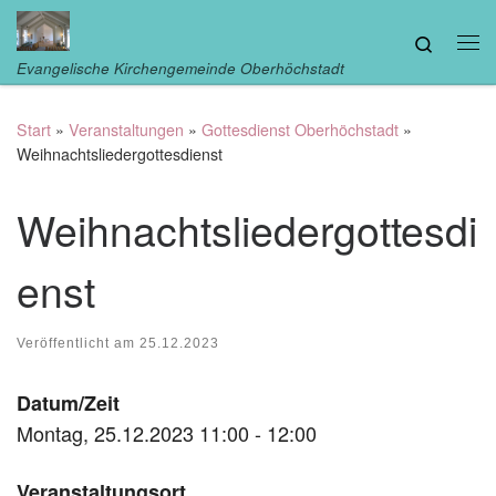
Zum Inhalt springen
Search
Me
Evangelische Kirchengemeinde Oberhöchstadt
Start
»
Veranstaltungen
»
Gottesdienst Oberhöchstadt
»
Weihnachtsliedergottesdienst
Weihnachtsliedergottesdi
enst
Veröffentlicht am
25.12.2023
Datum/Zeit
Montag, 25.12.2023 11:00 - 12:00
Veranstaltungsort