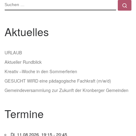
SUCHE
Su
Aktuelles
URLAUB
Aktueller Rundblick
Kreativ –Woche in den Sommerferien
GESUCHT WIRD eine pädagogische Fachkraft (m/w/d)
Gemeindeversammlung zur Zukunft der Kronberger Gemeinden
Termine
Di. 11.08.2026, 19:15 - 20:45