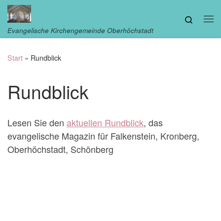
Zum Inhalt springen
Search
Me
Evangelische Kirchengemeinde Oberhöchstadt
Start
»
Rundblick
Rundblick
Lesen Sie den
aktuellen
Rundblick
, das
evangelische Magazin für Falkenstein, Kronberg,
Oberhöchstadt, Schönberg