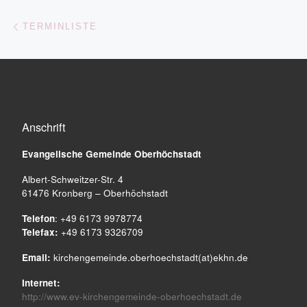
Beitragsnavigation
Vorheriger Beitrag
TERMINLISTE
Anschrift
Evangelische Gemeinde
Oberhöchstadt
Albert-Schweitzer-Str. 4
61476 Kronberg – Oberhöchstadt
Telefon
: +49 6173 9978774
Telefax:
+49 6173 9326709
Email:
kirchengemeinde.oberhoechstadt(at)ekhn.de
Internet:
http://www.ev-kirchengemeinde-oberhoechstadt.de