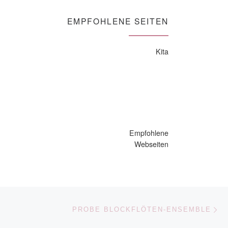
EMPFOHLENE SEITEN
Kita
Empfohlene
Webseiten
Nä
ISTE
PROBE BLOCKFLÖTEN-ENSEMBLE