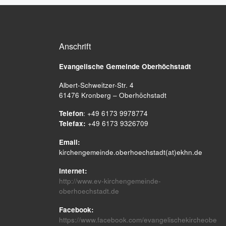
Anschrift
Evangelische Gemeinde
Oberhöchstadt
Albert-Schweitzer-Str. 4
61476 Kronberg – Oberhöchstadt
Telefon
: +49 6173 9978774
Telefax:
+49 6173 9326709
Email:
kirchengemeinde.oberhoechstadt(at)ekhn.de
Internet:
http://www.ev-kirchengemeinde-
oberhoechstadt.de
Facebook:
https://www.facebook.com/evangelischekircheobe