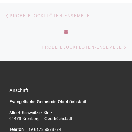
Beitragsnavigation
Vorheriger Beitrag
PROBE BLOCKFLÖTEN-ENSEMBLE
ZURÜCK ZUR BEITRAGSL
Nä
PROBE BLOCKFLÖTEN-ENSEMBLE
Anschrift
Evangelische Gemeinde
Oberhöchstadt
Albert-Schweitzer-Str. 4
61476 Kronberg – Oberhöchstadt
Telefon
: +49 6173 9978774