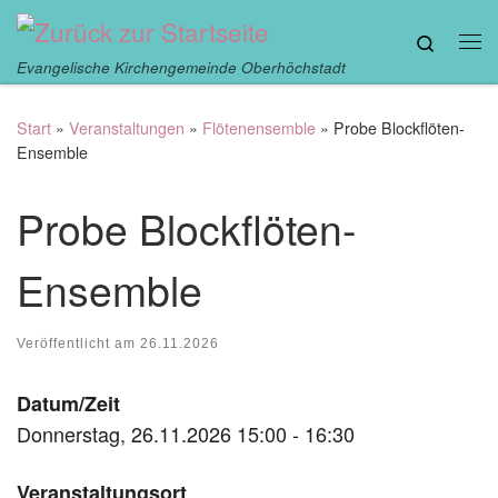
Zum Inhalt springen
Search
Me
Evangelische Kirchengemeinde Oberhöchstadt
Start
»
Veranstaltungen
»
Flötenensemble
»
Probe Blockflöten-
Ensemble
Probe Blockflöten-
Ensemble
Veröffentlicht am
26.11.2026
Datum/Zeit
Donnerstag, 26.11.2026 15:00 - 16:30
Veranstaltungsort