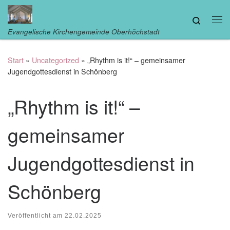
Zum Inhalt springen
Search
Me
Evangelische Kirchengemeinde Oberhöchstadt
Start
»
Uncategorized
»
„Rhythm is it!“ – gemeinsamer
Jugendgottesdienst in Schönberg
„Rhythm is it!“ –
gemeinsamer
Jugendgottesdienst in
Schönberg
Veröffentlicht am
22.02.2025